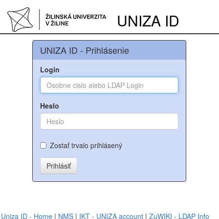
UNIZA ID
UNIZA ID - Prihlásenie
Login
Heslo
Zostať trvalo prihlásený
Prihlásiť
Uniza ID - Home
|
NMS
|
IKT - UNIZA account
|
ZuWIKI - LDAP Info