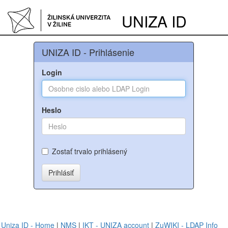
UNIZA ID
UNIZA ID - Prihlásenie
Login
Heslo
Zostať trvalo prihlásený
Prihlásiť
Uniza ID - Home
|
NMS
|
IKT - UNIZA account
|
ZuWIKI - LDAP Info